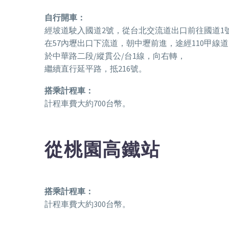
自行開車：
經坡道駛入國道2號，從台北交流道出口前往國道1
在57內壢出口下流道，朝中壢前進，途經110甲線
於中華路二段/縱貫公/台1線，向右轉，
繼續直行延平路，抵216號。
搭乘計程車：
計程車費大約700台幣。
從桃園高鐵站
搭乘計程車：
計程車費大約300台幣。